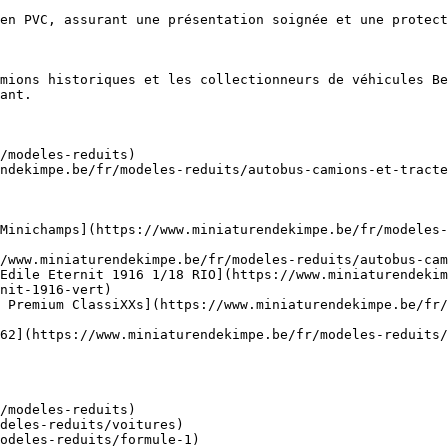
en PVC, assurant une présentation soignée et une protect
mions historiques et les collectionneurs de véhicules Be
ant.

/modeles-reduits)

ndekimpe.be/fr/modeles-reduits/autobus-camions-et-tracte
Minichamps](https://www.miniaturendekimpe.be/fr/modeles
/www.miniaturendekimpe.be/fr/modeles-reduits/autobus-cam
Edile Eternit 1916 1/18 RIO](https://www.miniaturendekim
nit-1916-vert)

 Premium ClassiXXs](https://www.miniaturendekimpe.be/fr
62](https://www.miniaturendekimpe.be/fr/modeles-reduits/
/modeles-reduits)
