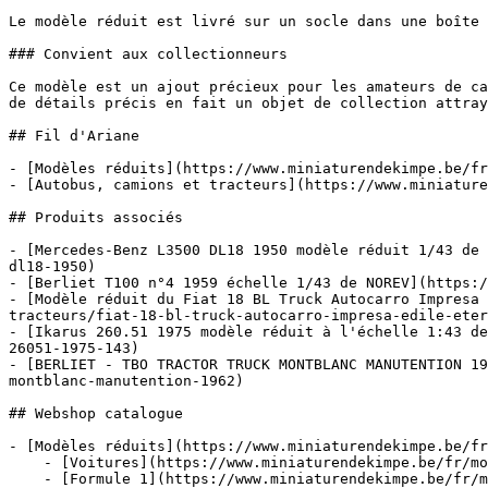
Le modèle réduit est livré sur un socle dans une boîte 
### Convient aux collectionneurs

Ce modèle est un ajout précieux pour les amateurs de ca
de détails précis en fait un objet de collection attray
## Fil d'Ariane

- [Modèles réduits](https://www.miniaturendekimpe.be/fr
- [Autobus, camions et tracteurs](https://www.miniature
## Produits associés

- [Mercedes-Benz L3500 DL18 1950 modèle réduit 1/43 de 
dl18-1950)

- [Berliet T100 n°4 1959 échelle 1/43 de NOREV](https:/
- [Modèle réduit du Fiat 18 BL Truck Autocarro Impresa 
tracteurs/fiat-18-bl-truck-autocarro-impresa-edile-eter
- [Ikarus 260.51 1975 modèle réduit à l'échelle 1:43 de
26051-1975-143)

- [BERLIET - TBO TRACTOR TRUCK MONTBLANC MANUTENTION 19
montblanc-manutention-1962)

## Webshop catalogue

- [Modèles réduits](https://www.miniaturendekimpe.be/fr
    - [Voitures](https://www.miniaturendekimpe.be/fr/modeles-reduits/voitures)

    - [Formule 1](https://www.miniaturendekimpe.be/fr/modeles-reduits/formule-1)
