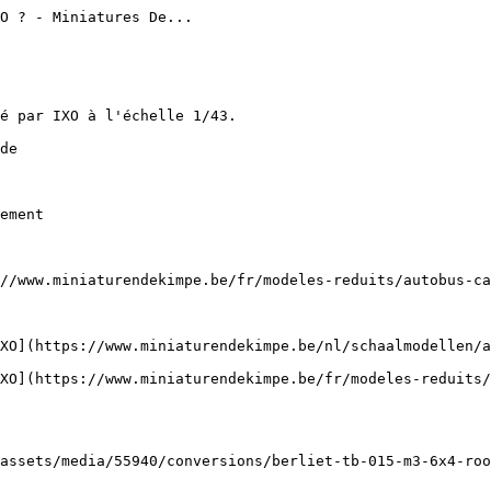
O ? - Miniatures De...

é par IXO à l'échelle 1/43.

de

ement

//www.miniaturendekimpe.be/fr/modeles-reduits/autobus-ca
XO](https://www.miniaturendekimpe.be/nl/schaalmodellen/a
XO](https://www.miniaturendekimpe.be/fr/modeles-reduits/
assets/media/55940/conversions/berliet-tb-015-m3-6x4-roo