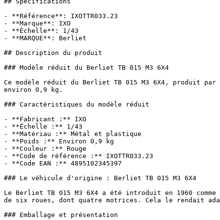
## Spécifications

- **Référence**: IXOTTR033.23

- **Marque**: IXO

- **Échelle**: 1/43

- **MARQUE**: Berliet

## Description du produit

### Modèle réduit du Berliet TB 015 M3 6X4

Ce modèle réduit du Berliet TB 015 M3 6X4, produit par 
environ 0,9 kg.

### Caractéristiques du modèle réduit

- **Fabricant :** IXO

- **Échelle :** 1/43

- **Matériau :** Métal et plastique

- **Poids :** Environ 0,9 kg

- **Couleur :** Rouge

- **Code de référence :** IXOTTR033.23

- **Code EAN :** 4895102345397

### Le véhicule d'origine : Berliet TB 015 M3 6X4

Le Berliet TB 015 M3 6X4 a été introduit en 1960 comme 
de six roues, dont quatre motrices. Cela le rendait ada
### Emballage et présentation
