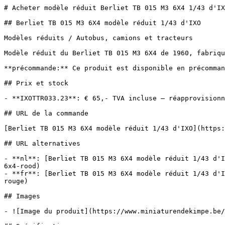
# Acheter modèle réduit Berliet TB 015 M3 6X4 1/43 d'IX
## Berliet TB 015 M3 6X4 modèle réduit 1/43 d'IXO

Modèles réduits / Autobus, camions et tracteurs

Modèle réduit du Berliet TB 015 M3 6X4 de 1960, fabriqu
**précommande:** Ce produit est disponible en précomman
## Prix et stock

- **IXOTTR033.23**: € 65,- TVA incluse — réapprovisionn
## URL de la commande

[Berliet TB 015 M3 6X4 modèle réduit 1/43 d'IXO](https:
## URL alternatives

- **nl**: [Berliet TB 015 M3 6X4 modèle réduit 1/43 d'I
6x4-rood)

- **fr**: [Berliet TB 015 M3 6X4 modèle réduit 1/43 d'I
rouge)

## Images

- ![Image du produit](https://www.miniaturendekimpe.be/