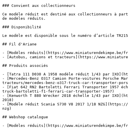
### Convient aux collectionneurs

Ce modèle réduit est destiné aux collectionneurs à part
de modèles réduits.

### Disponibilité

Le modèle est disponible sous le numéro d’article TR215
## Fil d'Ariane

- [Modèles réduits](https://www.miniaturendekimpe.be/fr
- [Autobus, camions et tracteurs](https://www.miniature
## Produits associés

- [Tatra 111 D030 A 1958 modèle réduit 1/43 par IXO](ht
- [Mercedes-Benz O317 Camion Porte-voitures Porsche Mar
tracteurs/mercedes-benz-o317-truck-car-transporter-pors
- [Fiat 642 RN2 Bartoletti Ferrari Transporter 1957 éch
truck-bartoletti-f1-ferrari-car-transporter-1957)

- [Kenworth T 880 Wrecker 2018 échelle 1/43 par IXO](ht
2018)

- [Modèle réduit Scania S730 V8 2017 1/18 NZG](https://
nzg)

## Webshop catalogue

- [Modèles réduits](https://www.miniaturendekimpe.be/fr