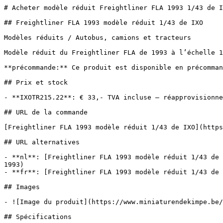
# Acheter modèle réduit Freightliner FLA 1993 1/43 de I
## Freightliner FLA 1993 modèle réduit 1/43 de IXO

Modèles réduits / Autobus, camions et tracteurs

Modèle réduit du Freightliner FLA de 1993 à l’échelle 1
**précommande:** Ce produit est disponible en précomman
## Prix et stock

- **IXOTR215.22**: € 33,- TVA incluse — réapprovisionne
## URL de la commande

[Freightliner FLA 1993 modèle réduit 1/43 de IXO](https
## URL alternatives

- **nl**: [Freightliner FLA 1993 modèle réduit 1/43 de 
1993)

- **fr**: [Freightliner FLA 1993 modèle réduit 1/43 de 
## Images

- ![Image du produit](https://www.miniaturendekimpe.be/
## Spécifications
