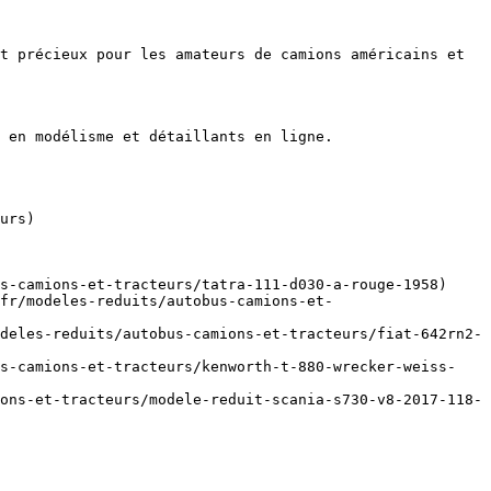
t précieux pour les amateurs de camions américains et 
 en modélisme et détaillants en ligne.

urs)

s-camions-et-tracteurs/tatra-111-d030-a-rouge-1958)

fr/modeles-reduits/autobus-camions-et-
deles-reduits/autobus-camions-et-tracteurs/fiat-642rn2-
us-camions-et-tracteurs/kenworth-t-880-wrecker-weiss-
ons-et-tracteurs/modele-reduit-scania-s730-v8-2017-118-