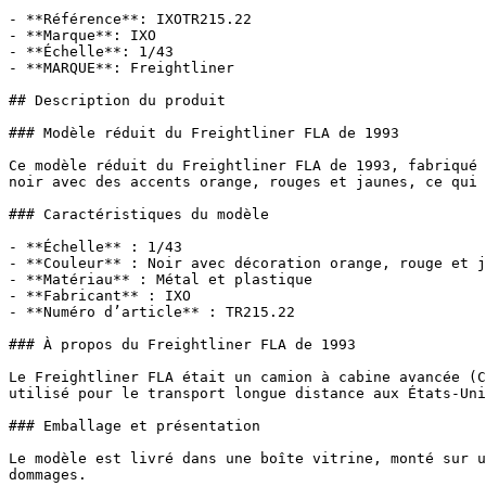
- **Référence**: IXOTR215.22

- **Marque**: IXO

- **Échelle**: 1/43

- **MARQUE**: Freightliner

## Description du produit

### Modèle réduit du Freightliner FLA de 1993

Ce modèle réduit du Freightliner FLA de 1993, fabriqué 
noir avec des accents orange, rouges et jaunes, ce qui 
### Caractéristiques du modèle

- **Échelle** : 1/43

- **Couleur** : Noir avec décoration orange, rouge et j
- **Matériau** : Métal et plastique

- **Fabricant** : IXO

- **Numéro d’article** : TR215.22

### À propos du Freightliner FLA de 1993

Le Freightliner FLA était un camion à cabine avancée (C
utilisé pour le transport longue distance aux États-Uni
### Emballage et présentation

Le modèle est livré dans une boîte vitrine, monté sur u
dommages.
