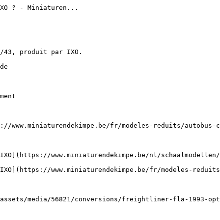
XO ? - Miniaturen...

/43, produit par IXO.

de

ment

://www.miniaturendekimpe.be/fr/modeles-reduits/autobus-c
IXO](https://www.miniaturendekimpe.be/nl/schaalmodellen/
IXO](https://www.miniaturendekimpe.be/fr/modeles-reduits
assets/media/56821/conversions/freightliner-fla-1993-opt