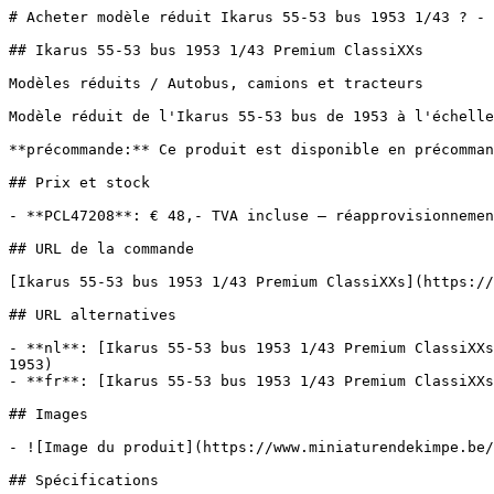
# Acheter modèle réduit Ikarus 55-53 bus 1953 1/43 ? - 
## Ikarus 55-53 bus 1953 1/43 Premium ClassiXXs

Modèles réduits / Autobus, camions et tracteurs

Modèle réduit de l'Ikarus 55-53 bus de 1953 à l'échelle
**précommande:** Ce produit est disponible en précomman
## Prix et stock

- **PCL47208**: € 48,- TVA incluse — réapprovisionnemen
## URL de la commande

[Ikarus 55-53 bus 1953 1/43 Premium ClassiXXs](https://
## URL alternatives

- **nl**: [Ikarus 55-53 bus 1953 1/43 Premium ClassiXXs
1953)

- **fr**: [Ikarus 55-53 bus 1953 1/43 Premium ClassiXXs
## Images

- ![Image du produit](https://www.miniaturendekimpe.be/
## Spécifications
