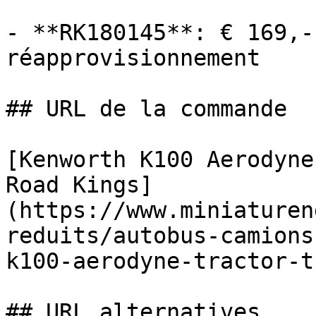
- **RK180145**: € 169,-
réapprovisionnement

## URL de la commande

[Kenworth K100 Aerodyne
Road Kings]
(https://www.miniaturen
reduits/autobus-camions
k100-aerodyne-tractor-t
## URL alternatives
