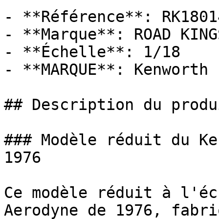
- **Référence**: RK18014
- **Marque**: ROAD KINGS
- **Échelle**: 1/18

- **MARQUE**: Kenworth

## Description du produi
### Modèle réduit du Ke
1976

Ce modèle réduit à l'éc
Aerodyne de 1976, fabri