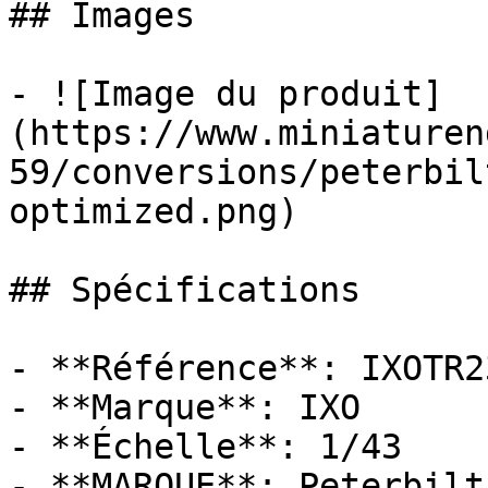
## Images

- ![Image du produit]
(https://www.miniaturen
59/conversions/peterbil
optimized.png)

## Spécifications

- **Référence**: IXOTR2
- **Marque**: IXO

- **Échelle**: 1/43

- **MARQUE**: Peterbilt
