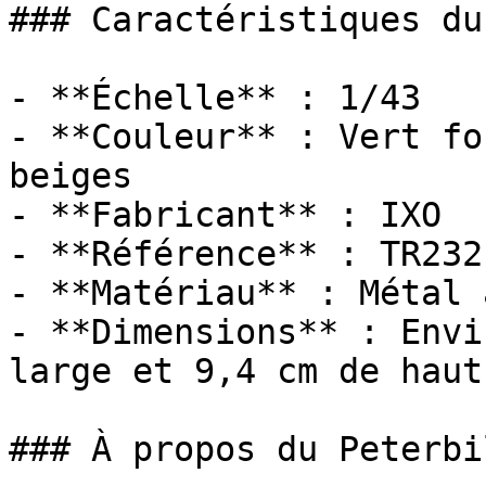
### Caractéristiques du
- **Échelle** : 1/43

- **Couleur** : Vert fo
beiges

- **Fabricant** : IXO

- **Référence** : TR232.
- **Matériau** : Métal 
- **Dimensions** : Envi
large et 9,4 cm de haut

### À propos du Peterbi