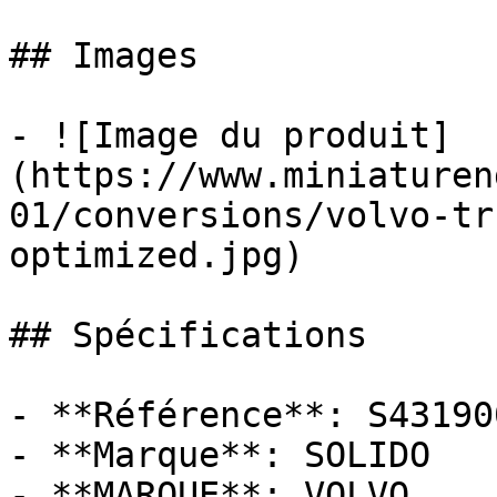
## Images

- ![Image du produit]
(https://www.miniaturen
01/conversions/volvo-tr
optimized.jpg)

## Spécifications

- **Référence**: S431900
- **Marque**: SOLIDO

- **MARQUE**: VOLVO
