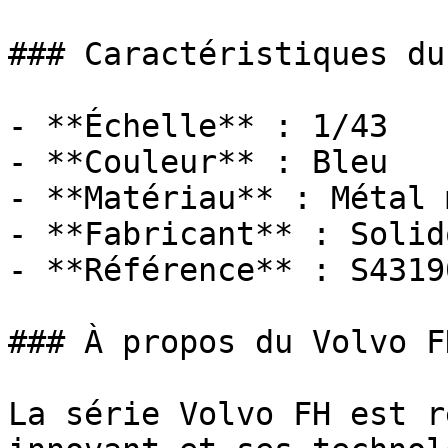
### Caractéristiques du
- **Échelle** : 1/43

- **Couleur** : Bleu

- **Matériau** : Métal 
- **Fabricant** : Solido
- **Référence** : S43190
### À propos du Volvo F
La série Volvo FH est r