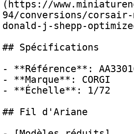
(https://www.miniaturen
94/conversions/corsair-
donald-j-shepp-optimize
## Spécifications

- **Référence**: AA33016
- **Marque**: CORGI

- **Échelle**: 1/72

## Fil d'Ariane

- [Modèles réduits]