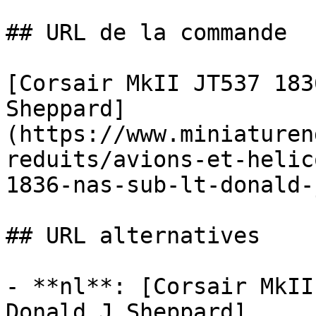
## URL de la commande

[Corsair MkII JT537 183
Sheppard]
(https://www.miniaturen
reduits/avions-et-helic
1836-nas-sub-lt-donald-
## URL alternatives

- **nl**: [Corsair MkII
Donald J Sheppard]