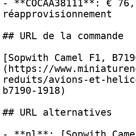
- **COCAA38111**: € 76,
réapprovisionnement

## URL de la commande

[Sopwith Camel F1, B719
(https://www.miniaturen
reduits/avions-et-helic
b7190-1918)

## URL alternatives

- **nl**: [Sopwith Came