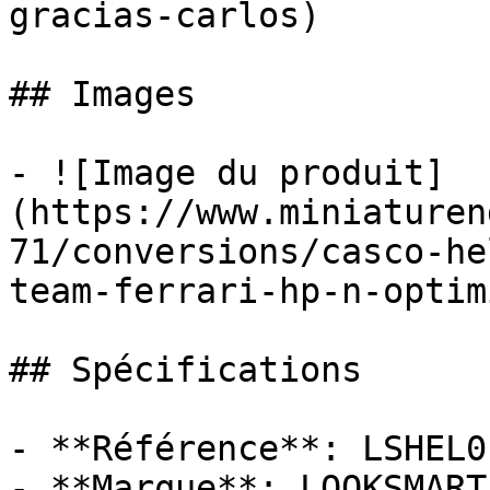
gracias-carlos)

## Images

- ![Image du produit]
(https://www.miniaturen
71/conversions/casco-he
team-ferrari-hp-n-optim
## Spécifications

- **Référence**: LSHEL01
- **Marque**: LOOKSMART
