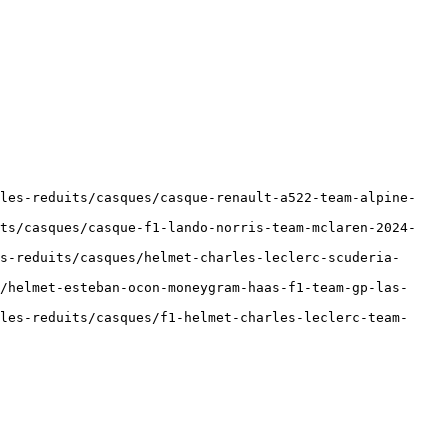
eles-reduits/casques/casque-renault-a522-team-alpine-
its/casques/casque-f1-lando-norris-team-mclaren-2024-
s-reduits/casques/helmet-charles-leclerc-scuderia-
/helmet-esteban-ocon-moneygram-haas-f1-team-gp-las-
les-reduits/casques/f1-helmet-charles-leclerc-team-