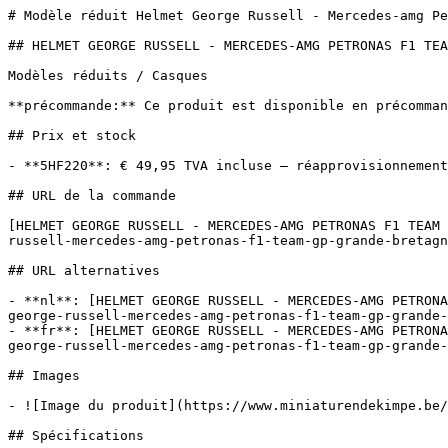
# Modèle réduit Helmet George Russell - Mercedes-amg Pe
## HELMET GEORGE RUSSELL - MERCEDES-AMG PETRONAS F1 TEA
Modèles réduits / Casques

**précommande:** Ce produit est disponible en précomman
## Prix et stock

- **5HF220**: € 49,95 TVA incluse — réapprovisionnement

## URL de la commande

[HELMET GEORGE RUSSELL - MERCEDES-AMG PETRONAS F1 TEAM 
russell-mercedes-amg-petronas-f1-team-gp-grande-bretagn
## URL alternatives

- **nl**: [HELMET GEORGE RUSSELL - MERCEDES-AMG PETRONA
george-russell-mercedes-amg-petronas-f1-team-gp-grande-
- **fr**: [HELMET GEORGE RUSSELL - MERCEDES-AMG PETRONA
george-russell-mercedes-amg-petronas-f1-team-gp-grande-
## Images

- ![Image du produit](https://www.miniaturendekimpe.be/
## Spécifications
