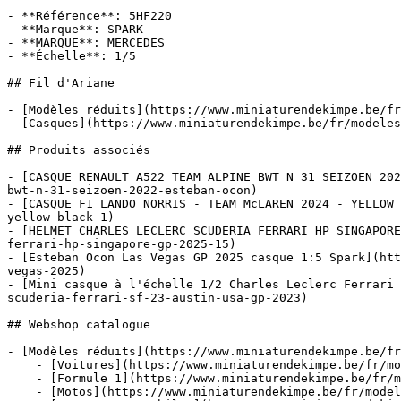
- **Référence**: 5HF220

- **Marque**: SPARK

- **MARQUE**: MERCEDES

- **Échelle**: 1/5

## Fil d'Ariane

- [Modèles réduits](https://www.miniaturendekimpe.be/fr
- [Casques](https://www.miniaturendekimpe.be/fr/modeles
## Produits associés

- [CASQUE RENAULT A522 TEAM ALPINE BWT N 31 SEIZOEN 202
bwt-n-31-seizoen-2022-esteban-ocon)

- [CASQUE F1 LANDO NORRIS - TEAM McLAREN 2024 - YELLOW 
yellow-black-1)

- [HELMET CHARLES LECLERC SCUDERIA FERRARI HP SINGAPORE
ferrari-hp-singapore-gp-2025-15)

- [Esteban Ocon Las Vegas GP 2025 casque 1:5 Spark](htt
vegas-2025)

- [Mini casque à l'échelle 1/2 Charles Leclerc Ferrari 
scuderia-ferrari-sf-23-austin-usa-gp-2023)

## Webshop catalogue

- [Modèles réduits](https://www.miniaturendekimpe.be/fr
    - [Voitures](https://www.miniaturendekimpe.be/fr/modeles-reduits/voitures)

    - [Formule 1](https://www.miniaturendekimpe.be/fr/modeles-reduits/formule-1)

    - [Motos](https://www.miniaturendekimpe.be/fr/modeles-reduits/motos)
