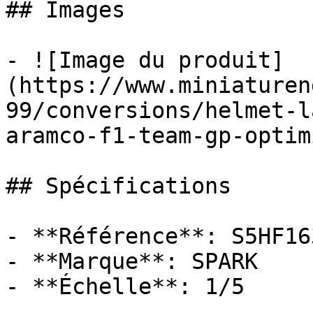
## Images

- ![Image du produit]
(https://www.miniaturen
99/conversions/helmet-l
aramco-f1-team-gp-optim
## Spécifications

- **Référence**: S5HF163
- **Marque**: SPARK

- **Échelle**: 1/5
