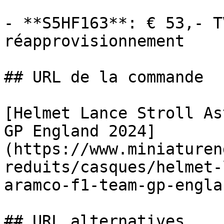
- **S5HF163**: € 53,- T
réapprovisionnement

## URL de la commande

[Helmet Lance Stroll As
GP England 2024]
(https://www.miniaturen
reduits/casques/helmet-
aramco-f1-team-gp-engla
## URL alternatives
