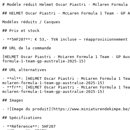
# Modèle réduit Helmet Oscar Piastri - Mclaren Formula 
## HELMET Oscar Piastri - McLaren Formula 1 Team - GP A
Modèles réduits / Casques

## Prix et stock

- **5HF207**: € 53,- TVA incluse — réapprovisionnement

## URL de la commande

[HELMET Oscar Piastri - McLaren Formula 1 Team - GP Aus
formula-1-team-gp-australie-2025-15)

## URL alternatives

- **nl**: [HELMET Oscar Piastri - McLaren Formula 1 Tea
mclaren-formula-1-team-gp-australie-2025-15)

- **fr**: [HELMET Oscar Piastri - McLaren Formula 1 Tea
mclaren-formula-1-team-gp-australie-2025-15)

## Images

- ![Image du produit](https://www.miniaturendekimpe.be/
## Spécifications

- **Référence**: 5HF207
