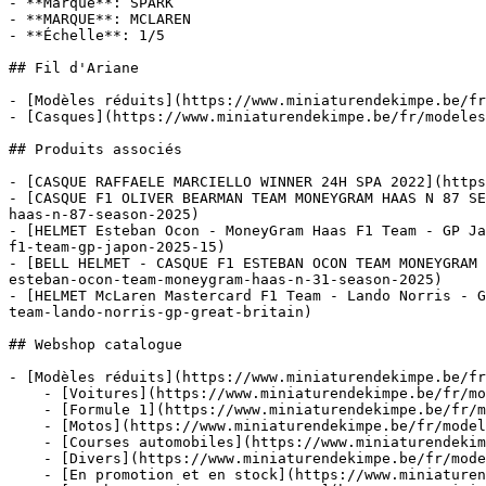
- **Marque**: SPARK

- **MARQUE**: MCLAREN

- **Échelle**: 1/5

## Fil d'Ariane

- [Modèles réduits](https://www.miniaturendekimpe.be/fr
- [Casques](https://www.miniaturendekimpe.be/fr/modeles
## Produits associés

- [CASQUE RAFFAELE MARCIELLO WINNER 24H SPA 2022](https
- [CASQUE F1 OLIVER BEARMAN TEAM MONEYGRAM HAAS N 87 SE
haas-n-87-season-2025)

- [HELMET Esteban Ocon - MoneyGram Haas F1 Team - GP Ja
f1-team-gp-japon-2025-15)

- [BELL HELMET - CASQUE F1 ESTEBAN OCON TEAM MONEYGRAM 
esteban-ocon-team-moneygram-haas-n-31-season-2025)

- [HELMET McLaren Mastercard F1 Team - Lando Norris - G
team-lando-norris-gp-great-britain)

## Webshop catalogue

- [Modèles réduits](https://www.miniaturendekimpe.be/fr
    - [Voitures](https://www.miniaturendekimpe.be/fr/modeles-reduits/voitures)

    - [Formule 1](https://www.miniaturendekimpe.be/fr/modeles-reduits/formule-1)

    - [Motos](https://www.miniaturendekimpe.be/fr/modeles-reduits/motos)

    - [Courses automobiles](https://www.miniaturendekimpe.be/fr/modeles-reduits/courses-automobiles)

    - [Divers](https://www.miniaturendekimpe.be/fr/modeles-reduits/divers)

    - [En promotion et en stock](https://www.miniaturendekimpe.be/fr/modeles-reduits/en-promotion-et-en-stock)
