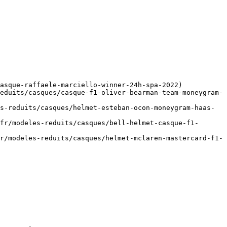
asque-raffaele-marciello-winner-24h-spa-2022)

eduits/casques/casque-f1-oliver-bearman-team-moneygram-
s-reduits/casques/helmet-esteban-ocon-moneygram-haas-
fr/modeles-reduits/casques/bell-helmet-casque-f1-
r/modeles-reduits/casques/helmet-mclaren-mastercard-f1-