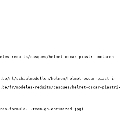
eles-reduits/casques/helmet-oscar-piastri-mclaren-
.be/nl/schaalmodellen/helmen/helmet-oscar-piastri-
e.be/fr/modeles-reduits/casques/helmet-oscar-piastri-
ren-formula-1-team-gp-optimized.jpg)
