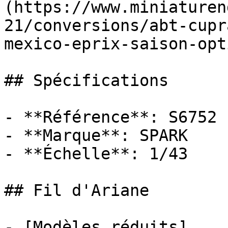
(https://www.miniaturen
21/conversions/abt-cupr
mexico-eprix-saison-opt
## Spécifications

- **Référence**: S6752

- **Marque**: SPARK

- **Échelle**: 1/43

## Fil d'Ariane

- [Modèles réduits]