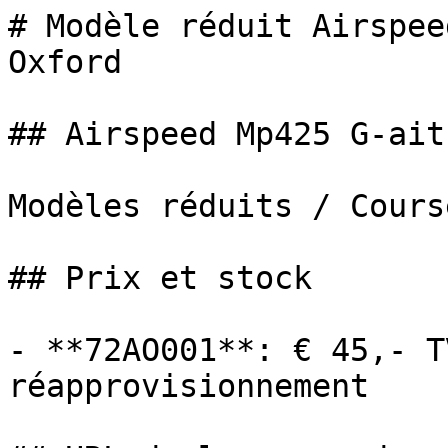
# Modèle réduit Airspee
Oxford

## Airspeed Mp425 G-aitb
Modèles réduits / Cours
## Prix et stock

- **72AO001**: € 45,- T
réapprovisionnement
