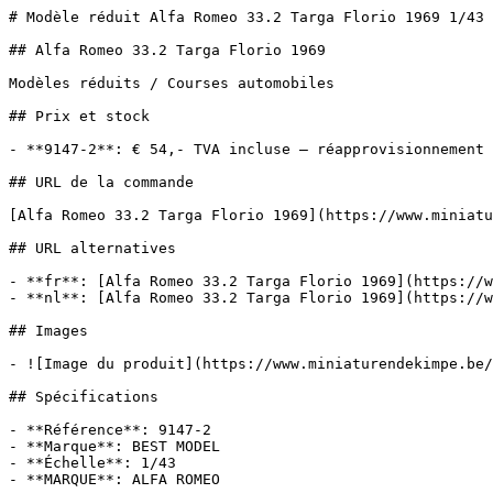
# Modèle réduit Alfa Romeo 33.2 Targa Florio 1969 1/43 
## Alfa Romeo 33.2 Targa Florio 1969

Modèles réduits / Courses automobiles

## Prix et stock

- **9147-2**: € 54,- TVA incluse — réapprovisionnement

## URL de la commande

[Alfa Romeo 33.2 Targa Florio 1969](https://www.miniatu
## URL alternatives

- **fr**: [Alfa Romeo 33.2 Targa Florio 1969](https://w
- **nl**: [Alfa Romeo 33.2 Targa Florio 1969](https://w
## Images

- ![Image du produit](https://www.miniaturendekimpe.be/
## Spécifications

- **Référence**: 9147-2

- **Marque**: BEST MODEL

- **Échelle**: 1/43

- **MARQUE**: ALFA ROMEO
