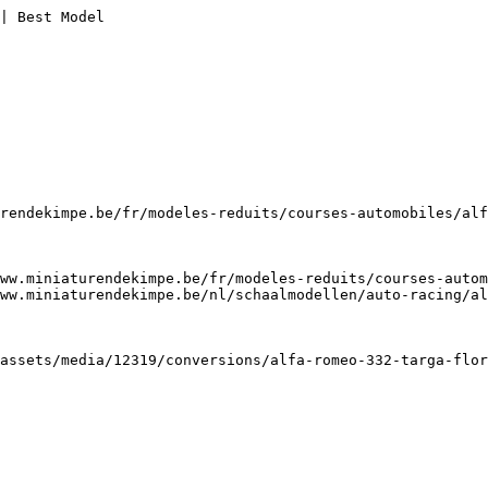
| Best Model

rendekimpe.be/fr/modeles-reduits/courses-automobiles/alf
ww.miniaturendekimpe.be/fr/modeles-reduits/courses-autom
ww.miniaturendekimpe.be/nl/schaalmodellen/auto-racing/al
assets/media/12319/conversions/alfa-romeo-332-targa-flor