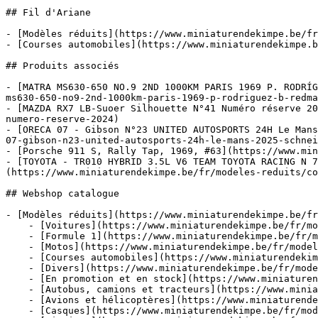
## Fil d'Ariane

- [Modèles réduits](https://www.miniaturendekimpe.be/fr
- [Courses automobiles](https://www.miniaturendekimpe.b
## Produits associés

- [MATRA MS630-650 NO.9 2ND 1000KM PARIS 1969 P. RODRÍG
ms630-650-no9-2nd-1000km-paris-1969-p-rodriguez-b-redma
- [MAZDA RX7 LB-Suoer Silhouette N°41 Numéro réserve 20
numero-reserve-2024)

- [ORECA 07 - Gibson N°23 UNITED AUTOSPORTS 24H Le Mans
07-gibson-n23-united-autosports-24h-le-mans-2025-schnei
- [Porsche 911 S, Rally Tap, 1969, #63](https://www.min
- [TOYOTA - TR010 HYBRID 3.5L V6 TEAM TOYOTA RACING N 7
(https://www.miniaturendekimpe.be/fr/modeles-reduits/co
## Webshop catalogue

- [Modèles réduits](https://www.miniaturendekimpe.be/fr
    - [Voitures](https://www.miniaturendekimpe.be/fr/modeles-reduits/voitures)

    - [Formule 1](https://www.miniaturendekimpe.be/fr/modeles-reduits/formule-1)

    - [Motos](https://www.miniaturendekimpe.be/fr/modeles-reduits/motos)

    - [Courses automobiles](https://www.miniaturendekimpe.be/fr/modeles-reduits/courses-automobiles)

    - [Divers](https://www.miniaturendekimpe.be/fr/modeles-reduits/divers)

    - [En promotion et en stock](https://www.miniaturendekimpe.be/fr/modeles-reduits/en-promotion-et-en-stock)

    - [Autobus, camions et tracteurs](https://www.miniaturendekimpe.be/fr/modeles-reduits/autobus-camions-et-tracteurs)

    - [Avions et hélicoptères](https://www.miniaturendekimpe.be/fr/modeles-reduits/avions-et-helicopteres)

    - [Casques](https://www.miniaturendekimpe.be/fr/modeles-reduits/casques)
