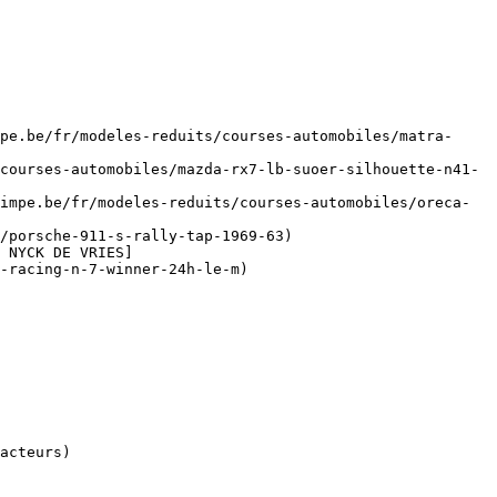
pe.be/fr/modeles-reduits/courses-automobiles/matra-
courses-automobiles/mazda-rx7-lb-suoer-silhouette-n41-
impe.be/fr/modeles-reduits/courses-automobiles/oreca-
/porsche-911-s-rally-tap-1969-63)

 NYCK DE VRIES]
-racing-n-7-winner-24h-le-m)
