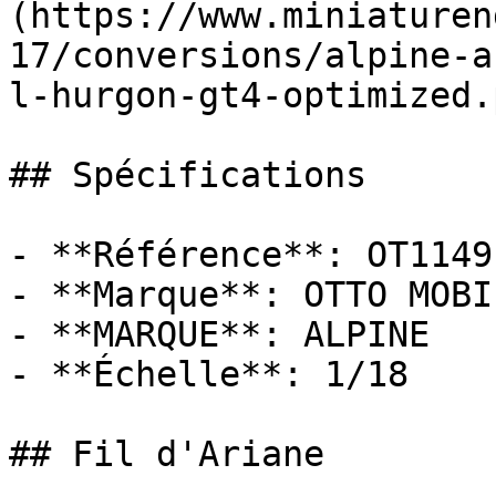
(https://www.miniaturen
17/conversions/alpine-a
l-hurgon-gt4-optimized.p
## Spécifications

- **Référence**: OT1149

- **Marque**: OTTO MOBIL
- **MARQUE**: ALPINE

- **Échelle**: 1/18

## Fil d'Ariane
