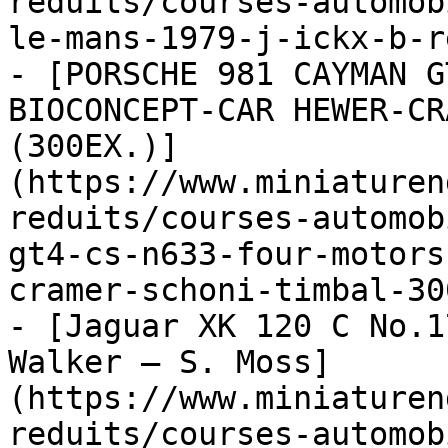
reduits/courses-automob
le-mans-1979-j-ickx-b-r
- [PORSCHE 981 CAYMAN G
BIOCONCEPT-CAR HEWER-CR
(300EX.)]
(https://www.miniaturen
reduits/courses-automob
gt4-cs-n633-four-motors
cramer-schoni-timbal-300
- [Jaguar XK 120 C No.1
Walker – S. Moss]
(https://www.miniaturen
reduits/courses-automob