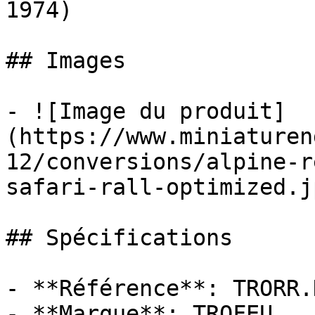
1974)

## Images

- ![Image du produit]
(https://www.miniaturen
12/conversions/alpine-r
safari-rall-optimized.jp
## Spécifications

- **Référence**: TRORR.K
- **Marque**: TROFEU
