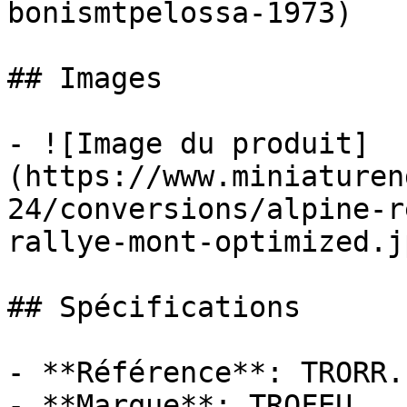
bonismtpelossa-1973)

## Images

- ![Image du produit]
(https://www.miniaturen
24/conversions/alpine-r
rallye-mont-optimized.jp
## Spécifications

- **Référence**: TRORR.F
- **Marque**: TROFEU
