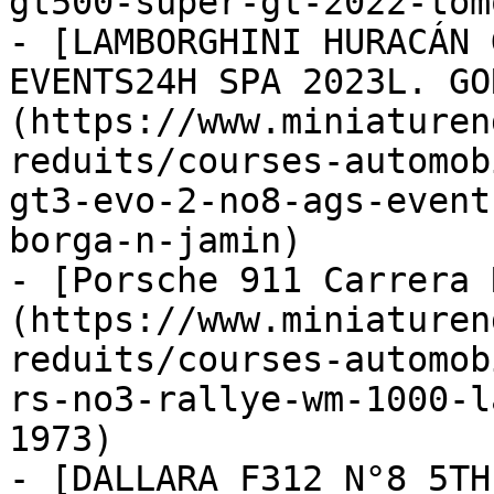
gt500-super-gt-2022-tom
- [LAMBORGHINI HURACÁN 
EVENTS24H SPA 2023L. GO
(https://www.miniaturen
reduits/courses-automob
gt3-evo-2-no8-ags-event
borga-n-jamin)

- [Porsche 911 Carrera 
(https://www.miniaturen
reduits/courses-automob
rs-no3-rallye-wm-1000-l
1973)

- [DALLARA F312 N°8 5TH