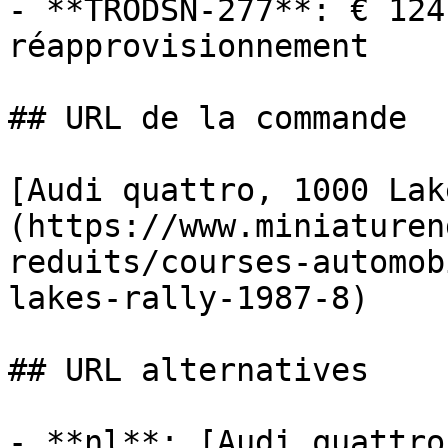
- **TRODSN-277**: € 124
réapprovisionnement

## URL de la commande

[Audi quattro, 1000 Lak
(https://www.miniaturen
reduits/courses-automob
lakes-rally-1987-8)

## URL alternatives

- **nl**: [Audi quattro