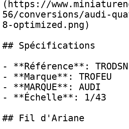
(https://www.miniaturen
56/conversions/audi-qua
8-optimized.png)

## Spécifications

- **Référence**: TRODSN-
- **Marque**: TROFEU

- **MARQUE**: AUDI

- **Échelle**: 1/43

## Fil d'Ariane
