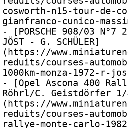
reduits/courses-automob
cosworth-n15-tour-de-co
gianfranco-cunico-massi
- [PORSCHE 908/03 N°7 2
JÖST - G. SCHÜLER]
(https://www.miniaturen
reduits/courses-automob
1000km-monza-1972-r-jos
- [Opel Ascona 400 Rall
Röhrl/C. Geistdörfer 1/
(https://www.miniaturen
reduits/courses-automob
rallye-monte-carlo-1982