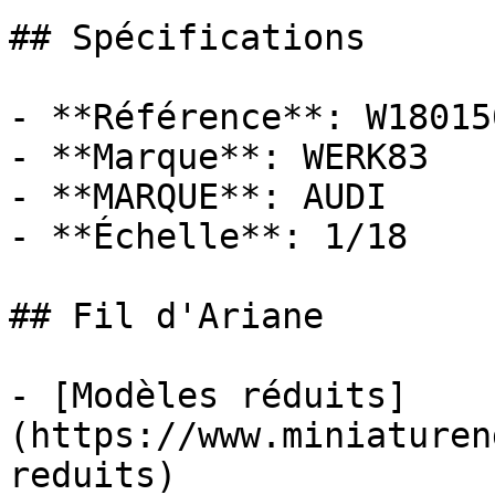
## Spécifications

- **Référence**: W180150
- **Marque**: WERK83

- **MARQUE**: AUDI

- **Échelle**: 1/18

## Fil d'Ariane

- [Modèles réduits]
(https://www.miniaturen
reduits)
