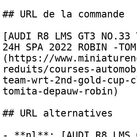
## URL de la commande

[AUDI R8 LMS GT3 NO.33 
24H SPA 2022 ROBIN -TOM
(https://www.miniaturen
reduits/courses-automob
team-wrt-2nd-gold-cup-c
tomita-depauw-robin)

## URL alternatives

- **nl**: [AUDI R8 LMS 