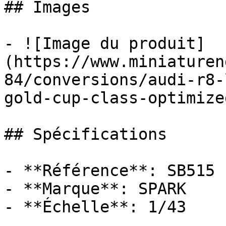
## Images

- ![Image du produit]
(https://www.miniaturen
84/conversions/audi-r8-
gold-cup-class-optimize
## Spécifications

- **Référence**: SB515

- **Marque**: SPARK

- **Échelle**: 1/43
