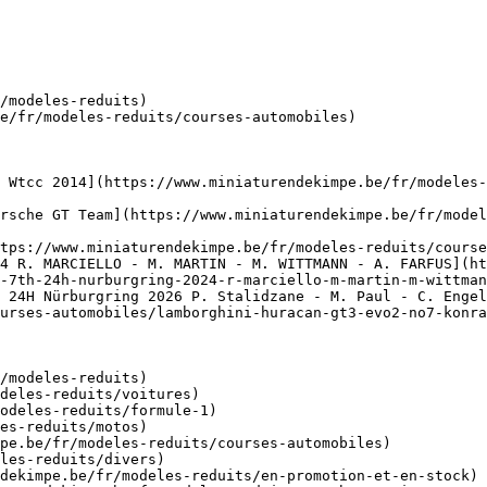
/modeles-reduits)

e/fr/modeles-reduits/courses-automobiles)

 Wtcc 2014](https://www.miniaturendekimpe.be/fr/modeles-
rsche GT Team](https://www.miniaturendekimpe.be/fr/model
tps://www.miniaturendekimpe.be/fr/modeles-reduits/course
4 R. MARCIELLO - M. MARTIN - M. WITTMANN - A. FARFUS](ht
-7th-24h-nurburgring-2024-r-marciello-m-martin-m-wittman
 24H Nürburgring 2026 P. Stalidzane - M. Paul - C. Engel
urses-automobiles/lamborghini-huracan-gt3-evo2-no7-konra
/modeles-reduits)
