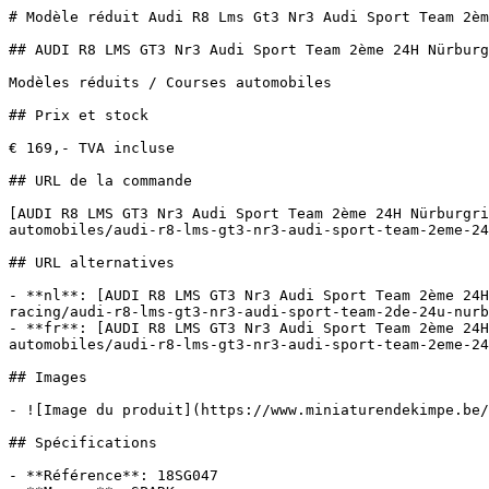
# Modèle réduit Audi R8 Lms Gt3 Nr3 Audi Sport Team 2èm
## AUDI R8 LMS GT3 Nr3 Audi Sport Team 2ème 24H Nürburg
Modèles réduits / Courses automobiles

## Prix et stock

€ 169,- TVA incluse

## URL de la commande

[AUDI R8 LMS GT3 Nr3 Audi Sport Team 2ème 24H Nürburgri
automobiles/audi-r8-lms-gt3-nr3-audi-sport-team-2eme-24
## URL alternatives

- **nl**: [AUDI R8 LMS GT3 Nr3 Audi Sport Team 2ème 24H
racing/audi-r8-lms-gt3-nr3-audi-sport-team-2de-24u-nurb
- **fr**: [AUDI R8 LMS GT3 Nr3 Audi Sport Team 2ème 24H
automobiles/audi-r8-lms-gt3-nr3-audi-sport-team-2eme-24
## Images

- ![Image du produit](https://www.miniaturendekimpe.be/
## Spécifications

- **Référence**: 18SG047
