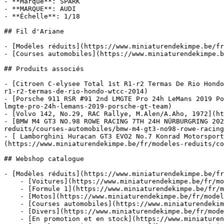
- **Marque**: SPARK

- **MARQUE**: AUDI

- **Échelle**: 1/18

## Fil d'Ariane

- [Modèles réduits](https://www.miniaturendekimpe.be/fr
- [Courses automobiles](https://www.miniaturendekimpe.b
## Produits associés

- [Citroen C-elysee Total 1st R1-r2 Termas De Rio Hondo
r1-r2-termas-de-rio-hondo-wtcc-2014)

- [Porsche 911 RSR #91 2nd LMGTE Pro 24h LeMans 2019 Po
lmgte-pro-24h-lemans-2019-porsche-gt-team)

- [Volvo 142, No.29, RAC Rallye, M.Alen/A.Aho, 1972](ht
- [BMW M4 GT3 NO.98 ROWE RACING 7TH 24H NÜRBURGRING 202
reduits/courses-automobiles/bmw-m4-gt3-no98-rowe-racing
- [ Lamborghini Huracan GT3 EVO2 No.7 Konrad Motorsport
(https://www.miniaturendekimpe.be/fr/modeles-reduits/co
## Webshop catalogue

- [Modèles réduits](https://www.miniaturendekimpe.be/fr
    - [Voitures](https://www.miniaturendekimpe.be/fr/modeles-reduits/voitures)

    - [Formule 1](https://www.miniaturendekimpe.be/fr/modeles-reduits/formule-1)

    - [Motos](https://www.miniaturendekimpe.be/fr/modeles-reduits/motos)

    - [Courses automobiles](https://www.miniaturendekimpe.be/fr/modeles-reduits/courses-automobiles)

    - [Divers](https://www.miniaturendekimpe.be/fr/modeles-reduits/divers)

    - [En promotion et en stock](https://www.miniaturendekimpe.be/fr/modeles-reduits/en-promotion-et-en-stock)
