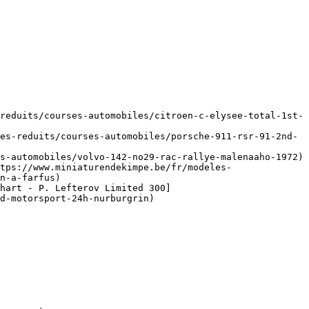
reduits/courses-automobiles/citroen-c-elysee-total-1st-
es-reduits/courses-automobiles/porsche-911-rsr-91-2nd-
s-automobiles/volvo-142-no29-rac-rallye-malenaaho-1972)

tps://www.miniaturendekimpe.be/fr/modeles-
n-a-farfus)

hart - P. Lefterov Limited 300]
d-motorsport-24h-nurburgrin)
