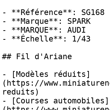
- **Référence**: SG168

- **Marque**: SPARK

- **MARQUE**: AUDI

- **Échelle**: 1/43

## Fil d'Ariane

- [Modèles réduits]
(https://www.miniaturen
reduits)

- [Courses automobiles]
(https://www.miniaturen