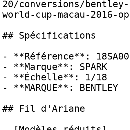
20/conversions/bentley-
world-cup-macau-2016-op
## Spécifications

- **Référence**: 18SA008
- **Marque**: SPARK

- **Échelle**: 1/18

- **MARQUE**: BENTLEY

## Fil d'Ariane

- [Modèles réduits]