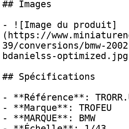
## Images

- ![Image du produit]
(https://www.miniaturen
39/conversions/bmw-2002
bdanielss-optimized.jpg)
## Spécifications

- **Référence**: TRORR.U
- **Marque**: TROFEU

- **MARQUE**: BMW

- **Échelle**: 1/43
