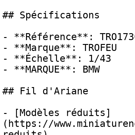
## Spécifications

- **Référence**: TRO1730
- **Marque**: TROFEU

- **Échelle**: 1/43

- **MARQUE**: BMW

## Fil d'Ariane

- [Modèles réduits]
(https://www.miniaturen
reduits)
