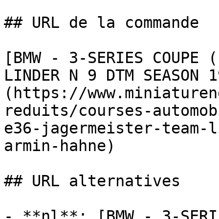
## URL de la commande

[BMW - 3-SERIES COUPE (
LINDER N 9 DTM SEASON 1
(https://www.miniaturen
reduits/courses-automob
e36-jagermeister-team-l
armin-hahne)

## URL alternatives

- **nl**: [BMW - 3-SERI