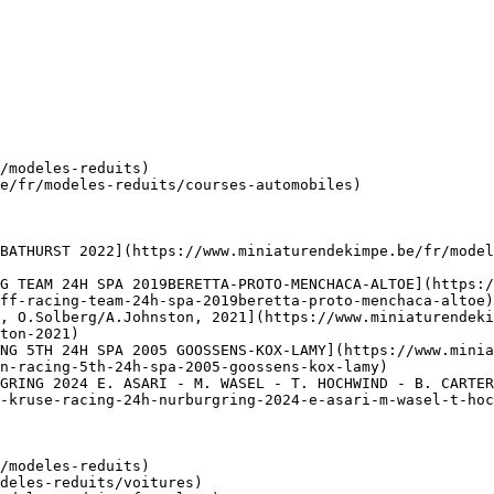
/modeles-reduits)

e/fr/modeles-reduits/courses-automobiles)

BATHURST 2022](https://www.miniaturendekimpe.be/fr/mode
G TEAM 24H SPA 2019BERETTA-PROTO-MENCHACA-ALTOE](https:/
ff-racing-team-24h-spa-2019beretta-proto-menchaca-altoe)

, O.Solberg/A.Johnston, 2021](https://www.miniaturendeki
ton-2021)

NG 5TH 24H SPA 2005 GOOSSENS-KOX-LAMY](https://www.minia
n-racing-5th-24h-spa-2005-goossens-kox-lamy)

GRING 2024 E. ASARI - M. WASEL - T. HOCHWIND - B. CARTER
-kruse-racing-24h-nurburgring-2024-e-asari-m-wasel-t-hoc
/modeles-reduits)
