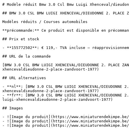
# Modèle réduit Bmw 3.0 Csl Bmw Luigi Xhenceval/dieudon
## BMW 3.0 CSL BMW LUIGI XHENCEVAL/DIEUDONNE 2. PLACE Z
Modèles réduits / Courses automobiles

**précommande:** Ce produit est disponible en précomman
## Prix et stock

- **155772502**: € 119,- TVA incluse — réapprovisionnem
## URL de la commande

[BMW 3.0 CSL BMW LUIGI XHENCEVAL/DIEUDONNE 2. PLACE ZAN
xhencevaldieudonne-2-place-zandvoort-1977)

## URL alternatives

- **nl**: [BMW 3.0 CSL BMW LUIGI XHENCEVAL/DIEUDONNE 2.
xhencevaldieudonne-2-place-zandvoort-1977)

- **fr**: [BMW 3.0 CSL BMW LUIGI XHENCEVAL/DIEUDONNE 2.
luigi-xhencevaldieudonne-2-place-zandvoort-1977)

## Images

- ![Image du produit](https://www.miniaturendekimpe.be/
- ![Image du produit](https://www.miniaturendekimpe.be/
- ![Image du produit](https://www.miniaturendekimpe.be/