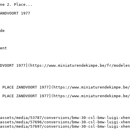
ne 2. Place...

ANDVOORT 1977

de

ent

DVOORT 1977](https://www.miniaturendekimpe.be/fr/modeles
 PLACE ZANDVOORT 1977](https://www.miniaturendekimpe.be/
 PLACE ZANDVOORT 1977](https://www.miniaturendekimpe.be/
assets/media/53787/conversions/bmw-30-csl-bmw-luigi-xhen
assets/media/57696/conversions/bmw-30-csl-bmw-luigi-xhen
assets/media/57697/conversions/bmw-30-csl-bmw-luigi-xhen