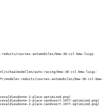
-reduits/courses-automobiles/bmw-30-csl-bmw-luigi-
nl/schaalmodellen/auto-racing/bmw-30-csl-bmw-luigi-
fr/modeles-reduits/courses-automobiles/bmw-30-csl-bmw-
cevaldieudonne-2-place-optimized.png)

cevaldieudonne-2-place-zandvoort-1977-optimized.png)

cevaldieudonne-2-place-zandvoort-1977-optimized.png)
