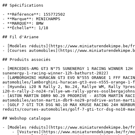
## Spécifications

- **Référence**: 155772502

- **Marque**: MINICHAMPS

- **MARQUE**: BMW

- **Échelle**: 1/18

## Fil d'Ariane

- [Modèles réduits](https://www.miniaturendekimpe.be/fr
- [Courses automobiles](https://www.miniaturendekimpe.b
## Produits associés

- [MERCEDES-AMG GT3 N°75 SUNENERGY 1 RACING WINNER 12H 
sunenergy-1-racing-winner-12h-bathurst-2022)

- [LAMBORGHINI HURACÁN GT3 EVO N°555 ORANGE 1 FFF RACIN
automobiles/lamborghini-huracan-gt3-evo-n555-orange-1-f
- [Hyundai i20 N Rally 2, No.24, Rallye WM, Rally Ypres
i20-n-rally-2-no24-rallye-wm-rally-ypres-osolbergajohns
- [ASTON MARTIN DBR9 NO.29 PRODRIVE - ASTON MARTIN RACI
automobiles/aston-martin-dbr9-no29-prodrive-aston-marti
- [GOLF 7 GTI TCR DSG NO.10 MAX KRUSE RACING 24H NÜRBUR
reduits/courses-automobiles/golf-7-gti-tcr-dsg-no10-max
## Webshop catalogue

- [Modèles réduits](https://www.miniaturendekimpe.be/fr
    - [Voitures](https://www.miniaturendekimpe.be/fr/modeles-reduits/voitures)
