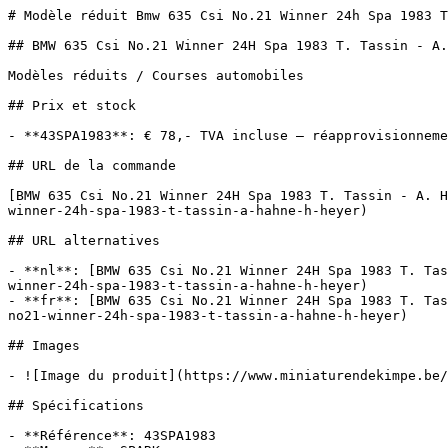
# Modèle réduit Bmw 635 Csi No.21 Winner 24h Spa 1983 T
## BMW 635 Csi No.21 Winner 24H Spa 1983 T. Tassin - A.
Modèles réduits / Courses automobiles

## Prix et stock

- **43SPA1983**: € 78,- TVA incluse — réapprovisionneme
## URL de la commande

[BMW 635 Csi No.21 Winner 24H Spa 1983 T. Tassin - A. H
winner-24h-spa-1983-t-tassin-a-hahne-h-heyer)

## URL alternatives

- **nl**: [BMW 635 Csi No.21 Winner 24H Spa 1983 T. Tas
winner-24h-spa-1983-t-tassin-a-hahne-h-heyer)

- **fr**: [BMW 635 Csi No.21 Winner 24H Spa 1983 T. Tas
no21-winner-24h-spa-1983-t-tassin-a-hahne-h-heyer)

## Images

- ![Image du produit](https://www.miniaturendekimpe.be/
## Spécifications

- **Référence**: 43SPA1983
