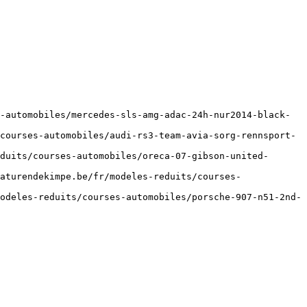
-automobiles/mercedes-sls-amg-adac-24h-nur2014-black-
courses-automobiles/audi-rs3-team-avia-sorg-rennsport-
duits/courses-automobiles/oreca-07-gibson-united-
aturendekimpe.be/fr/modeles-reduits/courses-
odeles-reduits/courses-automobiles/porsche-907-n51-2nd-