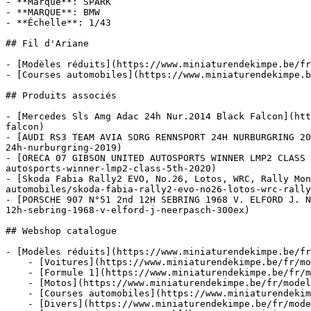
- **Marque**: SPARK

- **MARQUE**: BMW

- **Échelle**: 1/43

## Fil d'Ariane

- [Modèles réduits](https://www.miniaturendekimpe.be/fr
- [Courses automobiles](https://www.miniaturendekimpe.b
## Produits associés

- [Mercedes Sls Amg Adac 24h Nur.2014 Black Falcon](htt
falcon)

- [AUDI RS3 TEAM AVIA SORG RENNSPORT 24H NURBURGRING 20
24h-nurburgring-2019)

- [ORECA 07 GIBSON UNITED AUTOSPORTS WINNER LMP2 CLASS 
autosports-winner-lmp2-class-5th-2020)

- [Skoda Fabia Rally2 EVO, No.26, Lotos, WRC, Rally Mon
automobiles/skoda-fabia-rally2-evo-no26-lotos-wrc-rally
- [PORSCHE 907 N°51 2nd 12H SEBRING 1968 V. ELFORD J. N
12h-sebring-1968-v-elford-j-neerpasch-300ex)

## Webshop catalogue

- [Modèles réduits](https://www.miniaturendekimpe.be/fr
    - [Voitures](https://www.miniaturendekimpe.be/fr/modeles-reduits/voitures)

    - [Formule 1](https://www.miniaturendekimpe.be/fr/modeles-reduits/formule-1)

    - [Motos](https://www.miniaturendekimpe.be/fr/modeles-reduits/motos)

    - [Courses automobiles](https://www.miniaturendekimpe.be/fr/modeles-reduits/courses-automobiles)

    - [Divers](https://www.miniaturendekimpe.be/fr/modeles-reduits/divers)
