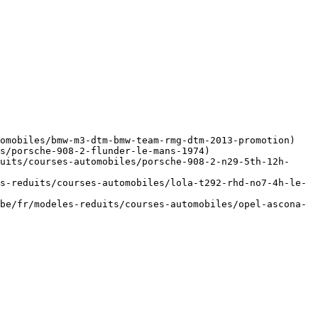
omobiles/bmw-m3-dtm-bmw-team-rmg-dtm-2013-promotion)

s/porsche-908-2-flunder-le-mans-1974)

uits/courses-automobiles/porsche-908-2-n29-5th-12h-
s-reduits/courses-automobiles/lola-t292-rhd-no7-4h-le-
be/fr/modeles-reduits/courses-automobiles/opel-ascona-