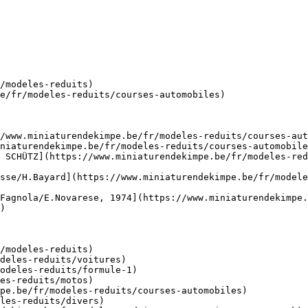
/modeles-reduits)

e/fr/modeles-reduits/courses-automobiles)

/www.miniaturendekimpe.be/fr/modeles-reduits/courses-aut
niaturendekimpe.be/fr/modeles-reduits/courses-automobile
 SCHÜTZ](https://www.miniaturendekimpe.be/fr/modeles-red
sse/H.Bayard](https://www.miniaturendekimpe.be/fr/modele
Fagnola/E.Novarese, 1974](https://www.miniaturendekimpe.
)

/modeles-reduits)
