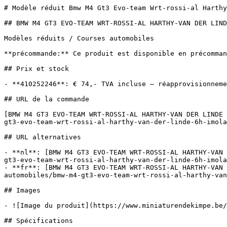
# Modèle réduit Bmw M4 Gt3 Evo-team Wrt-rossi-al Harthy
## BMW M4 GT3 EVO-TEAM WRT-ROSSI-AL HARTHY-VAN DER LIND
Modèles réduits / Courses automobiles

**précommande:** Ce produit est disponible en précomman
## Prix et stock

- **410252246**: € 74,- TVA incluse — réapprovisionneme
## URL de la commande

[BMW M4 GT3 EVO-TEAM WRT-ROSSI-AL HARTHY-VAN DER LINDE 
gt3-evo-team-wrt-rossi-al-harthy-van-der-linde-6h-imola
## URL alternatives

- **nl**: [BMW M4 GT3 EVO-TEAM WRT-ROSSI-AL HARTHY-VAN 
gt3-evo-team-wrt-rossi-al-harthy-van-der-linde-6h-imola
- **fr**: [BMW M4 GT3 EVO-TEAM WRT-ROSSI-AL HARTHY-VAN 
automobiles/bmw-m4-gt3-evo-team-wrt-rossi-al-harthy-van
## Images

- ![Image du produit](https://www.miniaturendekimpe.be/
## Spécifications
