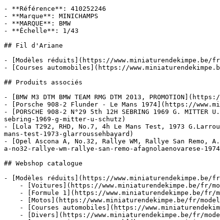
- **Référence**: 410252246

- **Marque**: MINICHAMPS

- **MARQUE**: BMW

- **Échelle**: 1/43

## Fil d'Ariane

- [Modèles réduits](https://www.miniaturendekimpe.be/fr
- [Courses automobiles](https://www.miniaturendekimpe.b
## Produits associés

- [BMW M3 DTM BMW TEAM RMG DTM 2013, PROMOTION](https:/
- [Porsche 908-2 Flunder - Le Mans 1974](https://www.mi
- [PORSCHE 908-2 N°29 5th 12H SEBRING 1969 G. MITTER U.
sebring-1969-g-mitter-u-schutz)

- [Lola T292, RHD, No.7, 4h Le Mans Test, 1973 G.Larrou
mans-test-1973-glarroussehbayard)

- [Opel Ascona A, No.32, Rallye WM, Rallye San Remo, A.
a-no32-rallye-wm-rallye-san-remo-afagnolaenovarese-1974
## Webshop catalogue

- [Modèles réduits](https://www.miniaturendekimpe.be/fr
    - [Voitures](https://www.miniaturendekimpe.be/fr/modeles-reduits/voitures)

    - [Formule 1](https://www.miniaturendekimpe.be/fr/modeles-reduits/formule-1)

    - [Motos](https://www.miniaturendekimpe.be/fr/modeles-reduits/motos)

    - [Courses automobiles](https://www.miniaturendekimpe.be/fr/modeles-reduits/courses-automobiles)

    - [Divers](https://www.miniaturendekimpe.be/fr/modeles-reduits/divers)
