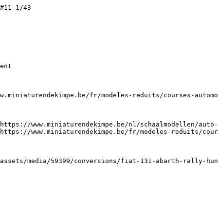
#11 1/43

ent

w.miniaturendekimpe.be/fr/modeles-reduits/courses-automo
https://www.miniaturendekimpe.be/nl/schaalmodellen/auto-
https://www.miniaturendekimpe.be/fr/modeles-reduits/cour
assets/media/59399/conversions/fiat-131-abarth-rally-hun