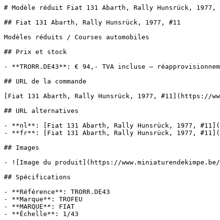
# Modèle réduit Fiat 131 Abarth, Rally Hunsrück, 1977, 
## Fiat 131 Abarth, Rally Hunsrück, 1977, #11

Modèles réduits / Courses automobiles

## Prix et stock

- **TRORR.DE43**: € 94,- TVA incluse — réapprovisionnem
## URL de la commande

[Fiat 131 Abarth, Rally Hunsrück, 1977, #11](https://ww
## URL alternatives

- **nl**: [Fiat 131 Abarth, Rally Hunsrück, 1977, #11](
- **fr**: [Fiat 131 Abarth, Rally Hunsrück, 1977, #11](
## Images

- ![Image du produit](https://www.miniaturendekimpe.be/
## Spécifications

- **Référence**: TRORR.DE43

- **Marque**: TROFEU

- **MARQUE**: FIAT

- **Échelle**: 1/43
