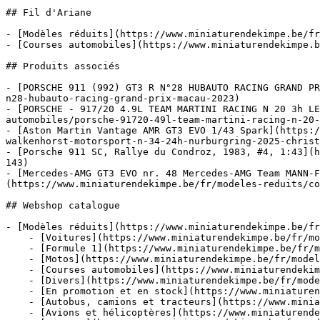
## Fil d'Ariane

- [Modèles réduits](https://www.miniaturendekimpe.be/fr
- [Courses automobiles](https://www.miniaturendekimpe.b
## Produits associés

- [PORSCHE 911 (992) GT3 R N°28 HUBAUTO RACING GRAND PR
n28-hubauto-racing-grand-prix-macau-2023)

- [PORSCHE - 917/20 4.9L TEAM MARTINI RACING N 20 3h LE
automobiles/porsche-91720-49l-team-martini-racing-n-20-
- [Aston Martin Vantage AMR GT3 EVO 1/43 Spark](https:/
walkenhorst-motorsport-n-34-24h-nurburgring-2025-christ
- [Porsche 911 SC, Rallye du Condroz, 1983, #4, 1:43](h
143)

- [Mercedes-AMG GT3 EVO nr. 48 Mercedes-AMG Team MANN-F
(https://www.miniaturendekimpe.be/fr/modeles-reduits/co
## Webshop catalogue

- [Modèles réduits](https://www.miniaturendekimpe.be/fr
    - [Voitures](https://www.miniaturendekimpe.be/fr/modeles-reduits/voitures)

    - [Formule 1](https://www.miniaturendekimpe.be/fr/modeles-reduits/formule-1)

    - [Motos](https://www.miniaturendekimpe.be/fr/modeles-reduits/motos)

    - [Courses automobiles](https://www.miniaturendekimpe.be/fr/modeles-reduits/courses-automobiles)

    - [Divers](https://www.miniaturendekimpe.be/fr/modeles-reduits/divers)

    - [En promotion et en stock](https://www.miniaturendekimpe.be/fr/modeles-reduits/en-promotion-et-en-stock)

    - [Autobus, camions et tracteurs](https://www.miniaturendekimpe.be/fr/modeles-reduits/autobus-camions-et-tracteurs)

    - [Avions et hélicoptères](https://www.miniaturendekimpe.be/fr/modeles-reduits/avions-et-helicopteres)
