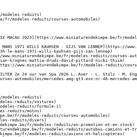
/modeles-reduits)

e/fr/modeles-reduits/courses-automobiles)

IX MACAU 2023](https://www.miniaturendekimpe.be/fr/model
 MANS 1971 WILLI KAUHSEN - GIJS VAN LENNEP](https://www.
3h-le-mans-1971-willi-kauhsen-gijs-van-lennep)

/www.miniaturendekimpe.be/fr/modeles-reduits/courses-aut
ian-krognes-mattia-drudi-david-pittard-nicki-thiim)

ttps://www.miniaturendekimpe.be/fr/modeles-reduits/cours
ILTER 2e 24 uur van Spa 2026 L. Auer - L. Stolz - M. Eng
urses-automobiles/mercedes-amg-gt3-evo-nr-48-mercedes-am
/modeles-reduits)
