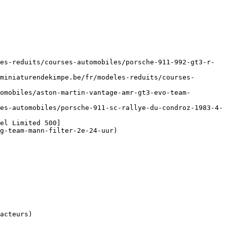
es-reduits/courses-automobiles/porsche-911-992-gt3-r-
miniaturendekimpe.be/fr/modeles-reduits/courses-
omobiles/aston-martin-vantage-amr-gt3-evo-team-
es-automobiles/porsche-911-sc-rallye-du-condroz-1983-4-
el Limited 500]
g-team-mann-filter-2e-24-uur)
