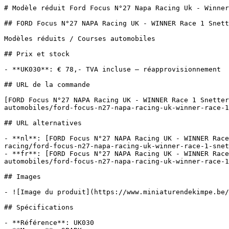
# Modèle réduit Ford Focus N°27 Napa Racing Uk - Winner
## FORD Focus N°27 NAPA Racing UK - WINNER Race 1 Snett
Modèles réduits / Courses automobiles

## Prix et stock

- **UK030**: € 78,- TVA incluse — réapprovisionnement

## URL de la commande

[FORD Focus N°27 NAPA Racing UK - WINNER Race 1 Snette
automobiles/ford-focus-n27-napa-racing-uk-winner-race-1
## URL alternatives

- **nl**: [FORD Focus N°27 NAPA Racing UK - WINNER Race
racing/ford-focus-n27-napa-racing-uk-winner-race-1-snet
- **fr**: [FORD Focus N°27 NAPA Racing UK - WINNER Race
automobiles/ford-focus-n27-napa-racing-uk-winner-race-1
## Images

- ![Image du produit](https://www.miniaturendekimpe.be/
## Spécifications

- **Référence**: UK030
