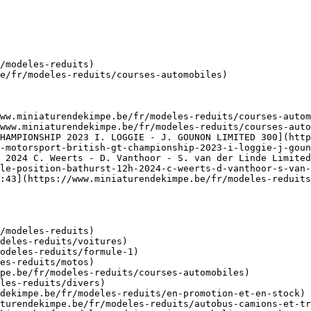
/modeles-reduits)

e/fr/modeles-reduits/courses-automobiles)

ww.miniaturendekimpe.be/fr/modeles-reduits/courses-autom
www.miniaturendekimpe.be/fr/modeles-reduits/courses-auto
CHAMPIONSHIP 2023 I. LOGGIE - J. GOUNON LIMITED 300](http
-motorsport-british-gt-championship-2023-i-loggie-j-goun
 2024 C. Weerts - D. Vanthoor - S. van der Linde Limited
le-position-bathurst-12h-2024-c-weerts-d-vanthoor-s-van-
:43](https://www.miniaturendekimpe.be/fr/modeles-reduits
/modeles-reduits)
