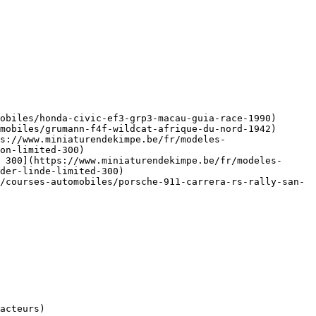
obiles/honda-civic-ef3-grp3-macau-guia-race-1990)

mobiles/grumann-f4f-wildcat-afrique-du-nord-1942)

s://www.miniaturendekimpe.be/fr/modeles-
on-limited-300)

 300](https://www.miniaturendekimpe.be/fr/modeles-
der-linde-limited-300)

/courses-automobiles/porsche-911-carrera-rs-rally-san-