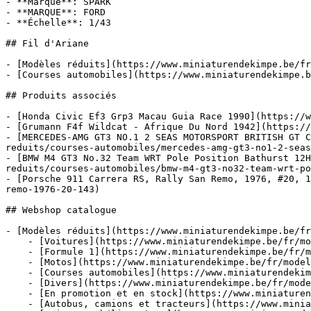
- **Marque**: SPARK

- **MARQUE**: FORD

- **Échelle**: 1/43

## Fil d'Ariane

- [Modèles réduits](https://www.miniaturendekimpe.be/fr
- [Courses automobiles](https://www.miniaturendekimpe.b
## Produits associés

- [Honda Civic Ef3 Grp3 Macau Guia Race 1990](https://w
- [Grumann F4f Wildcat - Afrique Du Nord 1942](https://
- [MERCEDES-AMG GT3 NO.1 2 SEAS MOTORSPORT BRITISH GT 
reduits/courses-automobiles/mercedes-amg-gt3-no1-2-seas
- [BMW M4 GT3 No.32 Team WRT Pole Position Bathurst 12H
reduits/courses-automobiles/bmw-m4-gt3-no32-team-wrt-po
- [Porsche 911 Carrera RS, Rally San Remo, 1976, #20, 1
remo-1976-20-143)

## Webshop catalogue

- [Modèles réduits](https://www.miniaturendekimpe.be/fr
    - [Voitures](https://www.miniaturendekimpe.be/fr/modeles-reduits/voitures)

    - [Formule 1](https://www.miniaturendekimpe.be/fr/modeles-reduits/formule-1)

    - [Motos](https://www.miniaturendekimpe.be/fr/modeles-reduits/motos)

    - [Courses automobiles](https://www.miniaturendekimpe.be/fr/modeles-reduits/courses-automobiles)

    - [Divers](https://www.miniaturendekimpe.be/fr/modeles-reduits/divers)

    - [En promotion et en stock](https://www.miniaturendekimpe.be/fr/modeles-reduits/en-promotion-et-en-stock)

    - [Autobus, camions et tracteurs](https://www.miniaturendekimpe.be/fr/modeles-reduits/autobus-camions-et-tracteurs)
