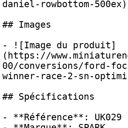
daniel-rowbottom-500ex)

## Images

- ![Image du produit]
(https://www.miniaturen
00/conversions/ford-foc
winner-race-2-sn-optimi
## Spécifications

- **Référence**: UK029

- **Marque**: SPARK
