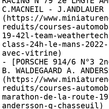
RACING N 79 2e LMGTE AM
C.MACNEIL - J.ANDLAUER 
(https://www.miniaturen
reduits/courses-automob
19-42l-team-weathertech
class-24h-le-mans-2022-
avec-vitrine)

- [PORSCHE 914/6 N°3 2n
B. WALDEGAARD A. ANDERS
(https://www.miniaturen
reduits/courses-automob
marathon-de-la-route-19
andersson-g-chasseuil)
