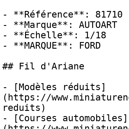
- **Référence**: 81710

- **Marque**: AUTOART

- **Échelle**: 1/18

- **MARQUE**: FORD

## Fil d'Ariane

- [Modèles réduits]
(https://www.miniaturen
reduits)

- [Courses automobiles]
(https://www.miniaturen