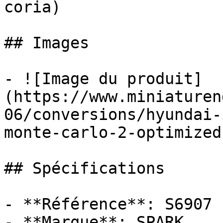
coria)

## Images

- ![Image du produit]
(https://www.miniaturen
06/conversions/hyundai-
monte-carlo-2-optimized
## Spécifications

- **Référence**: S6907

- **Marque**: SPARK
