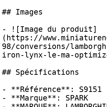
## Images

- ![Image du produit]
(https://www.miniaturen
98/conversions/lamborgh
iron-lynx-le-ma-optimiz
## Spécifications

- **Référence**: S9151

- **Marque**: SPARK

- **MARQUE**: LAMBORGHIN