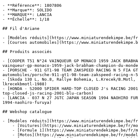
- **Référence**: 1807806

- **Marque**: SOLIDO

- **MARQUE**: LANCIA

- **Échelle**: 1/18

## Fil d'Ariane

- [Modèles réduits](https://www.miniaturendekimpe.be/fr
- [Courses automobiles](https://www.miniaturendekimpe.b
## Produits associés

- [COOPER T51 N°24 VAINQUEUR GP MONACO 1959 JACK BRABHA
vainqueur-gp-monaco-1959-jack-brabham-champion-du-monde
- [PORSCHE - 911 GT1-98 TEAM ZAKSPEED RACING N 5 FIA GT
automobiles/porsche-911-gt1-98-team-zakspeed-racing-n-5
- [Skoda 130 L, No.8, Rallye Bohemia, L.Krecek/B.Motl, 
lkrecekbmotl-1988)

- [HONDA - S2000 SPIDER HARD-TOP CLOSED J's RACING 2001
top-closed-js-racing-2001-blu-carbon)

- [LANCIA - 037 N 27 JGTC JAPAN SEASON 1994 NAOHIRO FUR
1994-naohiro-furuya)

## Webshop catalogue

- [Modèles réduits](https://www.miniaturendekimpe.be/fr
    - [Voitures](https://www.miniaturendekimpe.be/fr/modeles-reduits/voitures)

    - [Formule 1](https://www.miniaturendekimpe.be/fr/modeles-reduits/formule-1)

    - [Motos](https://www.miniaturendekimpe.be/fr/modeles-reduits/motos)
