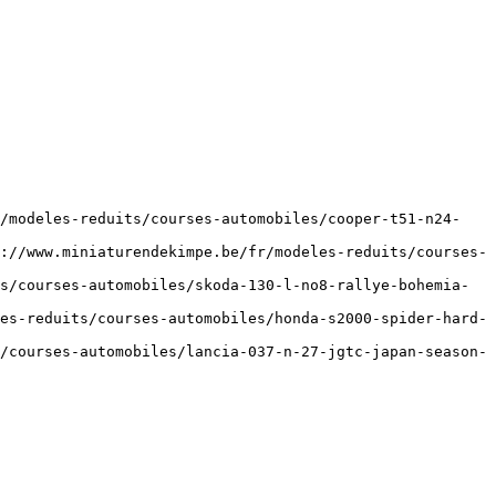
r/modeles-reduits/courses-automobiles/cooper-t51-n24-
://www.miniaturendekimpe.be/fr/modeles-reduits/courses-
s/courses-automobiles/skoda-130-l-no8-rallye-bohemia-
es-reduits/courses-automobiles/honda-s2000-spider-hard-
/courses-automobiles/lancia-037-n-27-jgtc-japan-season-