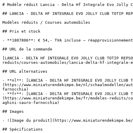
# Modèle réduit Lancia - Delta Hf Integrale Evo Jolly C
## LANCIA - DELTA HF INTEGRALE EVO JOLLY CLUB TOTIP REP
Modèles réduits / Courses automobiles

## Prix et stock

- **1807806**: € 54,- TVA incluse — réapprovisionnement

## URL de la commande

[LANCIA - DELTA HF INTEGRALE EVO JOLLY CLUB TOTIP REPSO
reduits/courses-automobiles/lancia-delta-hf-integrale-e
## URL alternatives

- **nl**: [LANCIA - DELTA HF INTEGRALE EVO JOLLY CLUB T
(https://www.miniaturendekimpe.be/nl/schaalmodellen/aut
farnocchia)

- **fr**: [LANCIA - DELTA HF INTEGRALE EVO JOLLY CLUB T
(https://www.miniaturendekimpe.be/fr/modeles-reduits/co
aghini-sauro-farnocchia)

## Images

- ![Image du produit](https://www.miniaturendekimpe.be/
## Spécifications
