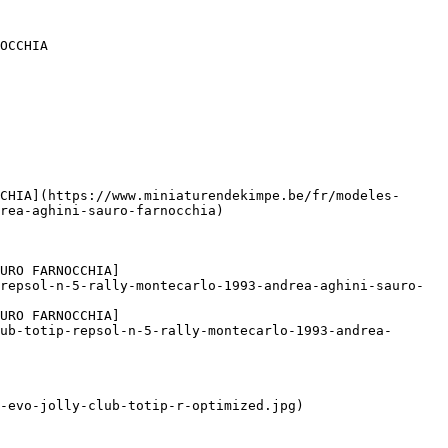
OCCHIA

CHIA](https://www.miniaturendekimpe.be/fr/modeles-
rea-aghini-sauro-farnocchia)

URO FARNOCCHIA]
repsol-n-5-rally-montecarlo-1993-andrea-aghini-sauro-
URO FARNOCCHIA]
ub-totip-repsol-n-5-rally-montecarlo-1993-andrea-
-evo-jolly-club-totip-r-optimized.jpg)
