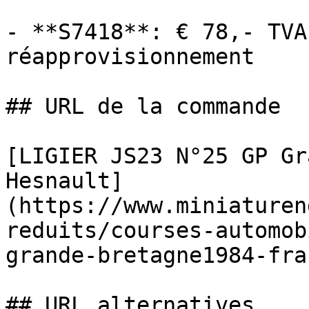
- **S7418**: € 78,- TVA
réapprovisionnement

## URL de la commande

[LIGIER JS23 N°25 GP Gr
Hesnault]
(https://www.miniaturen
reduits/courses-automob
grande-bretagne1984-fra
## URL alternatives
