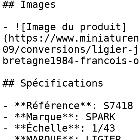
## Images

- ![Image du produit]
(https://www.miniaturen
09/conversions/ligier-j
bretagne1984-francois-o
## Spécifications

- **Référence**: S7418

- **Marque**: SPARK

- **Échelle**: 1/43

- **MARQUE**: LIGIER
