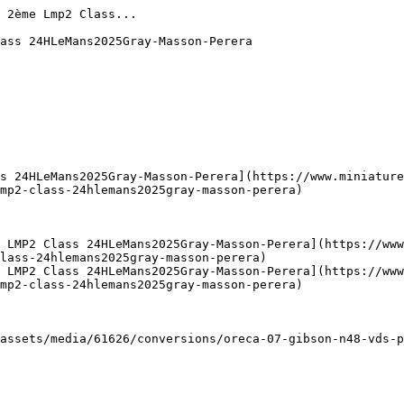
 2ème Lmp2 Class...

ass 24HLeMans2025Gray-Masson-Perera

ss 24HLeMans2025Gray-Masson-Perera](https://www.miniature
mp2-class-24hlemans2025gray-masson-perera)

 LMP2 Class 24HLeMans2025Gray-Masson-Perera](https://www
lass-24hlemans2025gray-masson-perera)

 LMP2 Class 24HLeMans2025Gray-Masson-Perera](https://www
mp2-class-24hlemans2025gray-masson-perera)

assets/media/61626/conversions/oreca-07-gibson-n48-vds-p