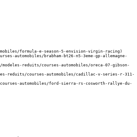
mobiles/formula-e-season-5-envision-virgin-racing)

ourses-automobiles/brabham-bt26-n5-3eme-gp-allemagne-
/modeles-reduits/courses-automobiles/oreca-07-gibson-
es-reduits/courses-automobiles/cadillac-v-series-r-311-
courses-automobiles/ford-sierra-rs-cosworth-rallye-du-