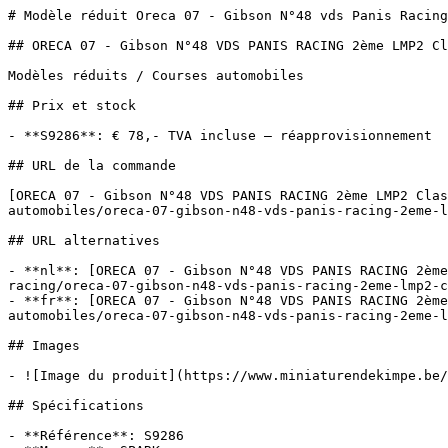
# Modèle réduit Oreca 07 - Gibson N°48 vds Panis Racing
## ORECA 07 - Gibson N°48 VDS PANIS RACING 2ème LMP2 Cl
Modèles réduits / Courses automobiles

## Prix et stock

- **S9286**: € 78,- TVA incluse — réapprovisionnement

## URL de la commande

[ORECA 07 - Gibson N°48 VDS PANIS RACING 2ème LMP2 Cla
automobiles/oreca-07-gibson-n48-vds-panis-racing-2eme-l
## URL alternatives

- **nl**: [ORECA 07 - Gibson N°48 VDS PANIS RACING 2ème
racing/oreca-07-gibson-n48-vds-panis-racing-2eme-lmp2-c
- **fr**: [ORECA 07 - Gibson N°48 VDS PANIS RACING 2ème
automobiles/oreca-07-gibson-n48-vds-panis-racing-2eme-l
## Images

- ![Image du produit](https://www.miniaturendekimpe.be/
## Spécifications

- **Référence**: S9286
