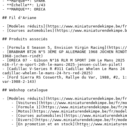
- **Marque**: SPARK

- **Échelle**: 1/43

- **MARQUE**: ORECA

## Fil d'Ariane

- [Modèles réduits](https://www.miniaturendekimpe.be/fr
- [Courses automobiles](https://www.miniaturendekimpe.b
## Produits associés

- [Formula E Season 5, Envision Virgin Racing](https://
- [BRABHAM BT26 N°5 3ÈME GP ALLEMAGNE 1968 JOCHEN RINDT
1968-jochen-rindt)

- [ORECA 07 - Gibson N°16 RLR M SPORT 24H Le Mans 2025 
n16-rlr-m-sport-24h-le-mans-2025-jensen-cullen-pilet)

- [Cadillac V-Series R #311 Cadillac Whelen Le Mans 24 
cadillac-whelen-le-mans-24-hrs-red-2025)

- [Ford Sierra RS Cosworth, Rallye du Var, 1988, #2, 1:
var-1988-2-143)

## Webshop catalogue

- [Modèles réduits](https://www.miniaturendekimpe.be/fr
    - [Voitures](https://www.miniaturendekimpe.be/fr/modeles-reduits/voitures)

    - [Formule 1](https://www.miniaturendekimpe.be/fr/modeles-reduits/formule-1)

    - [Motos](https://www.miniaturendekimpe.be/fr/modeles-reduits/motos)

    - [Courses automobiles](https://www.miniaturendekimpe.be/fr/modeles-reduits/courses-automobiles)

    - [Divers](https://www.miniaturendekimpe.be/fr/modeles-reduits/divers)

    - [En promotion et en stock](https://www.miniaturendekimpe.be/fr/modeles-reduits/en-promotion-et-en-stock)
