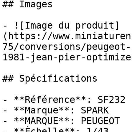
## Images

- ![Image du produit]
(https://www.miniaturen
75/conversions/peugeot-
1981-jean-pier-optimize
## Spécifications

- **Référence**: SF232

- **Marque**: SPARK

- **MARQUE**: PEUGEOT

- **Échelle**: 1/43
