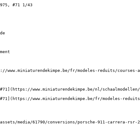
975, #71 1/43

de

ment

://www.miniaturendekimpe.be/fr/modeles-reduits/courses-a
#71](https://www.miniaturendekimpe.be/nl/schaalmodellen/
#71](https://www.miniaturendekimpe.be/fr/modeles-reduit
assets/media/61790/conversions/porsche-911-carrera-rsr-2