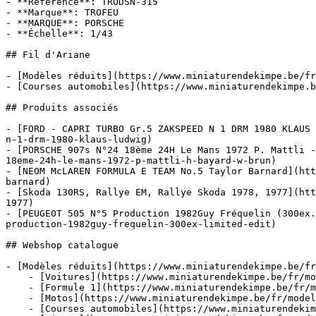
- **Référence**: TRODSN-315

- **Marque**: TROFEU

- **MARQUE**: PORSCHE

- **Échelle**: 1/43

## Fil d'Ariane

- [Modèles réduits](https://www.miniaturendekimpe.be/fr
- [Courses automobiles](https://www.miniaturendekimpe.b
## Produits associés

- [FORD - CAPRI TURBO Gr.5 ZAKSPEED N 1 DRM 1980 KLAUS 
n-1-drm-1980-klaus-ludwig)

- [PORSCHE 907s N°24 18ème 24H Le Mans 1972 P. Mattli -
18eme-24h-le-mans-1972-p-mattli-h-bayard-w-brun)

- [NEOM McLAREN FORMULA E TEAM No.5 Taylor Barnard](htt
barnard)

- [Skoda 130RS, Rallye EM, Rallye Skoda 1978, 1977](htt
1977)

- [PEUGEOT 505 N°5 Production 1982Guy Fréquelin (300ex.
production-1982guy-frequelin-300ex-limited-edit)

## Webshop catalogue

- [Modèles réduits](https://www.miniaturendekimpe.be/fr
    - [Voitures](https://www.miniaturendekimpe.be/fr/modeles-reduits/voitures)

    - [Formule 1](https://www.miniaturendekimpe.be/fr/modeles-reduits/formule-1)

    - [Motos](https://www.miniaturendekimpe.be/fr/modeles-reduits/motos)

    - [Courses automobiles](https://www.miniaturendekimpe.be/fr/modeles-reduits/courses-automobiles)
