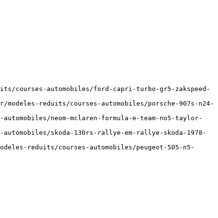
its/courses-automobiles/ford-capri-turbo-gr5-zakspeed-
r/modeles-reduits/courses-automobiles/porsche-907s-n24-
s-automobiles/neom-mclaren-formula-e-team-no5-taylor-
-automobiles/skoda-130rs-rallye-em-rallye-skoda-1978-
odeles-reduits/courses-automobiles/peugeot-505-n5-