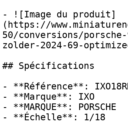
- ![Image du produit]
(https://www.miniaturen
50/conversions/porsche-
zolder-2024-69-optimize
## Spécifications

- **Référence**: IXO18R
- **Marque**: IXO

- **MARQUE**: PORSCHE

- **Échelle**: 1/18
