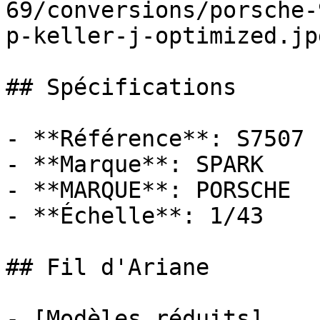
69/conversions/porsche-
p-keller-j-optimized.jpg
## Spécifications

- **Référence**: S7507

- **Marque**: SPARK

- **MARQUE**: PORSCHE

- **Échelle**: 1/43

## Fil d'Ariane

- [Modèles réduits]