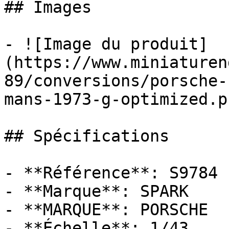
## Images

- ![Image du produit]
(https://www.miniaturen
89/conversions/porsche-
mans-1973-g-optimized.pn
## Spécifications

- **Référence**: S9784

- **Marque**: SPARK

- **MARQUE**: PORSCHE

- **Échelle**: 1/43
