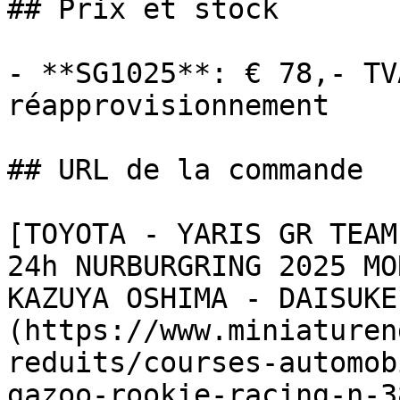
## Prix et stock

- **SG1025**: € 78,- TV
réapprovisionnement

## URL de la commande

[TOYOTA - YARIS GR TEAM
24h NURBURGRING 2025 MO
KAZUYA OSHIMA - DAISUKE
(https://www.miniaturen
reduits/courses-automob
gazoo-rookie-racing-n-3