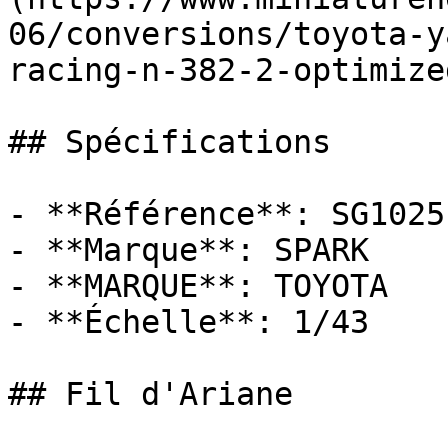
06/conversions/toyota-y
racing-n-382-2-optimize
## Spécifications

- **Référence**: SG1025

- **Marque**: SPARK

- **MARQUE**: TOYOTA

- **Échelle**: 1/43

## Fil d'Ariane
