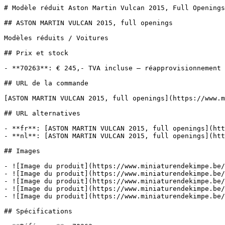
# Modèle réduit Aston Martin Vulcan 2015, Full Openings
## ASTON MARTIN VULCAN 2015, full openings

Modèles réduits / Voitures

## Prix et stock

- **70263**: € 245,- TVA incluse — réapprovisionnement

## URL de la commande

[ASTON MARTIN VULCAN 2015, full openings](https://www.m
## URL alternatives

- **fr**: [ASTON MARTIN VULCAN 2015, full openings](htt
- **nl**: [ASTON MARTIN VULCAN 2015, full openings](htt
## Images

- ![Image du produit](https://www.miniaturendekimpe.be/
- ![Image du produit](https://www.miniaturendekimpe.be/
- ![Image du produit](https://www.miniaturendekimpe.be/
- ![Image du produit](https://www.miniaturendekimpe.be/
- ![Image du produit](https://www.miniaturendekimpe.be/
## Spécifications
