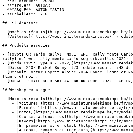
- **Référence**: 70263

- **Marque**: AUTOART

- **MARQUE**: ASTON MARTIN

- **Échelle**: 1/18

## Fil d'Ariane

- [Modèles réduits](https://www.miniaturendekimpe.be/fr
- [Voitures](https://www.miniaturendekimpe.be/fr/modele
## Produits associés

- [Toyota GR Yaris Rally1, No.1, WRC, Rally Monte Carlo
rally1-no1-wrc-rally-monte-carlo-sogierbveillas-2022)

- [Honda Civic Type R - 2022](https://www.miniaturendek
- [Datsun 240Z Rocket Bunny 1973 modèle réduit 1/43 de 
- [Renault Captur Esprit Alpine 2024 Rouge Flamme et No
flamme-et-noir)

- [DODGE - CHALLENGER SRT JAILBREAK COUPE 2022 - GREEN]
## Webshop catalogue

- [Modèles réduits](https://www.miniaturendekimpe.be/fr
    - [Voitures](https://www.miniaturendekimpe.be/fr/modeles-reduits/voitures)

    - [Formule 1](https://www.miniaturendekimpe.be/fr/modeles-reduits/formule-1)

    - [Motos](https://www.miniaturendekimpe.be/fr/modeles-reduits/motos)

    - [Courses automobiles](https://www.miniaturendekimpe.be/fr/modeles-reduits/courses-automobiles)

    - [Divers](https://www.miniaturendekimpe.be/fr/modeles-reduits/divers)

    - [En promotion et en stock](https://www.miniaturendekimpe.be/fr/modeles-reduits/en-promotion-et-en-stock)

    - [Autobus, camions et tracteurs](https://www.miniaturendekimpe.be/fr/modeles-reduits/autobus-camions-et-tracteurs)
