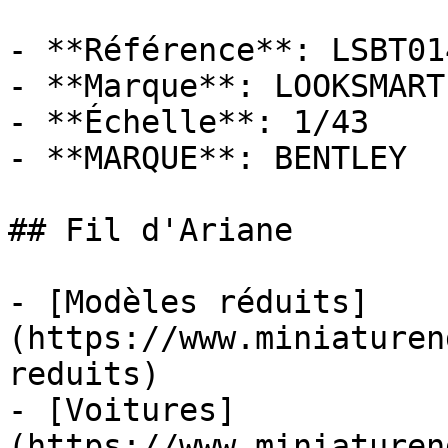
- **Référence**: LSBT014
- **Marque**: LOOKSMART

- **Échelle**: 1/43

- **MARQUE**: BENTLEY

## Fil d'Ariane

- [Modèles réduits]
(https://www.miniaturen
reduits)

- [Voitures]
(https://www.miniaturen